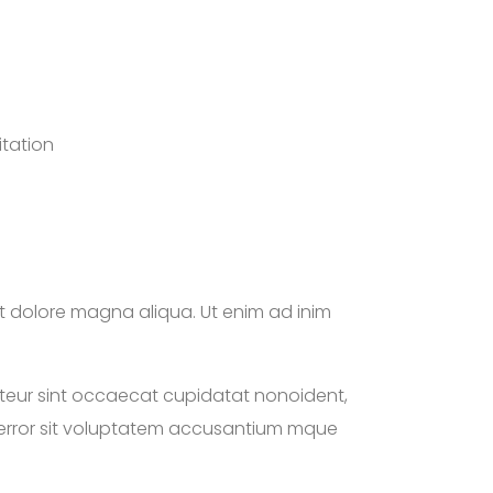
itation
et dolore magna aliqua. Ut enim ad inim
cepteur sint occaecat cupidatat nonoident,
us error sit voluptatem accusantium mque