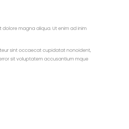
et dolore magna aliqua. Ut enim ad inim
cepteur sint occaecat cupidatat nonoident,
us error sit voluptatem accusantium mque