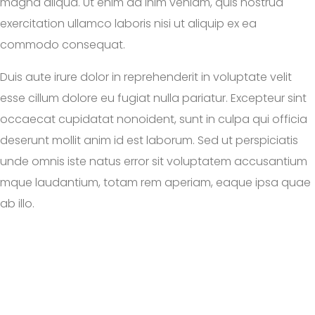
magna aliqua. Ut enim ad inim veniam, quis nostrud
exercitation ullamco laboris nisi ut aliquip ex ea
commodo consequat.
Duis aute irure dolor in reprehenderit in voluptate velit
esse cillum dolore eu fugiat nulla pariatur. Excepteur sint
occaecat cupidatat nonoident, sunt in culpa qui officia
deserunt mollit anim id est laborum. Sed ut perspiciatis
unde omnis iste natus error sit voluptatem accusantium
mque laudantium, totam rem aperiam, eaque ipsa quae
ab illo.